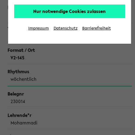
Nur notwendige Cookies zulassen
Schweiger
Impressum
Datenschutz
Barrierefreiheit
Literaturseminar Chemische Ökologie
V2-145
wöchentlich
230014
Mohammadi