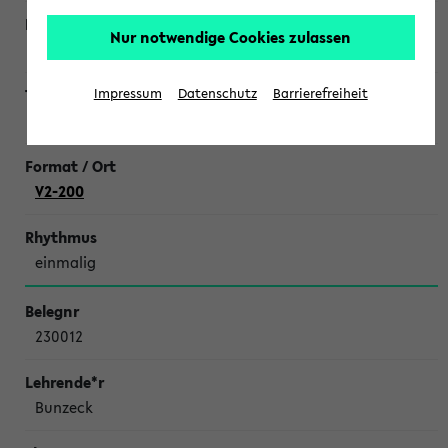
Nur notwendige Cookies zulassen
Hopp
Impressum
Datenschutz
Barrierefreiheit
Mathematik-Repetitorium
V2-200
einmalig
230012
Bunzeck