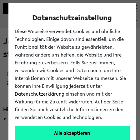
Datenschutzeinstellung
eKVV
Diese Webseite verwendet Cookies und ähnliche
Jetzt und in Kürze
Technologien. Einige davon sind essentiell, um die
Funktionalität der Website zu gewährleisten,
stattfindende Veranstaltungen
während andere uns helfen, die Website und Ihre
Erfahrung zu verbessern. Falls Sie zustimmen,
verwenden wir Cookies und Daten auch, um Ihre
Es wurden keine jetzt stattfindenden Veranstaltungen
Interaktionen mit unserer Webseite zu messen. Sie
gefunden!
können Ihre Einwilligung jederzeit unter
Datenschutzerklärung
einsehen und mit der
Wirkung für die Zukunft widerrufen. Auf der Seite
Hinweise zur Liste
finden Sie auch zusätzliche Informationen zu den
verwendeten Cookies und Technologien.
Die Anzeige ist semesterübergreifend und nicht abhängig
vom im eKVV gewählten Semester.
Alle akzeptieren