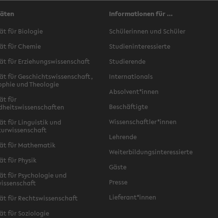
täten
Informationen für ...
ät für Biologie
Schülerinnen und Schüler
ät für Chemie
Studieninteressierte
ät für Erziehungswissenschaft
Studierende
ät für Geschichtswissenschaft,
Internationals
ophie und Theologie
Absolvent*innen
ät für
Beschäftigte
dheitswissenschaften
Wissenschaftler*innen
ät für Linguistik und
turwissenschaft
Lehrende
ät für Mathematik
Weiterbildungsinteressierte
ät für Physik
Gäste
ät für Psychologie und
Presse
issenschaft
Lieferant*innen
ät für Rechtswissenschaft
ät für Soziologie