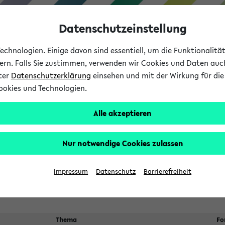
Datenschutzeinstellung
chnologien. Einige davon sind essentiell, um die Funktionalit
sern. Falls Sie zustimmen, verwenden wir Cookies und Daten auc
nter
Datenschutzerklärung
einsehen und mit der Wirkung für die 
ookies und Technologien.
Studium
Lehre
International
Alle akzeptieren
 Kürze stattfindende Verans
Nur notwendige Cookies zulassen
Suche:
Impressum
Datenschutz
Barrierefreiheit
Thema
Fo