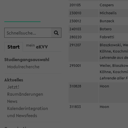
201105
Caspers
230010
Michaelis
230012
Bunzeck
240103
Botero
280220
Fabretti
291207
Blaszkowski, Wei
mein
Start
eKVV
Köhne, Koschmie
Lehrende aus de
Studiengangsauswahl
295001
Weiler, Blaszkow
Modulrecherche
Köhne, Koschmie
Lehrende aller 
Aktuelles
310828
Hoon
Jetzt!
Raumänderungen
News
311833
Hoon
Kalenderintegration
und Newsfeeds