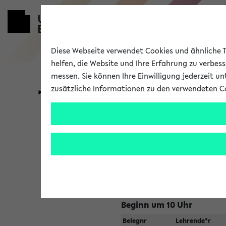
Diese Webseite verwendet Cookies und ähnliche Te
helfen, die Website und Ihre Erfahrung zu verbes
messen. Sie können Ihre Einwilligung jederzeit u
zusätzliche Informationen zu den verwendeten C
Universität
Forschung
Jetzt und in
Zu viele Veranstaltungen?
Fakultät wählen
Beginn um 10 Uhr
Belegnr
Lehrende*r