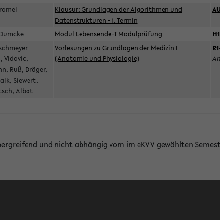
Geromel
Klausur: Grundlagen der Algorithmen und
A
Datenstrukturen - 1. Termin
l, Dumcke
Modul Lebensende-T Modulprüfung
H1
ischmeyer,
Vorlesungen zu Grundlagen der Medizin I
R1
 Vidovic,
(Anatomie und Physiologie)
An
n, Ruß, Dräger,
alk, Siewert,
tsch, Albat
bergreifend und nicht abhängig vom im eKVV gewählten Semest