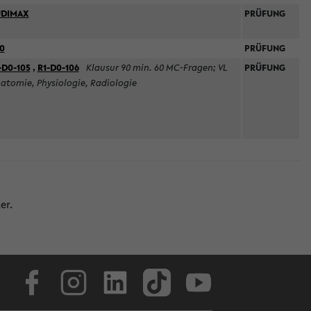
UDIMAX
PRÜFUNG
0
PRÜFUNG
-D0-105
,
R1-D0-106
Klausur 90 min. 60 MC-Fragen; VL
PRÜFUNG
atomie, Physiologie, Radiologie
er.
Facebook
Instagram
LinkedIn
TikTok
Youtube