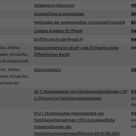
Spiekeroog-Exkursion
W0
Kontextfreie Grammatiken
S0
Methoden der angewandten Computerlinguistik
B2
Lineare Algebra für Physik
V4
Einführung in die Physik IV
H
ler, Möller,
Klausurenlehre im Straf- und Zivilrecht sowie
O
der, Kinskofer,
Öffentlichen Recht
r Richterschaft
ski, Möller,
Klausurenkurs
U2
der, Kinskofer,
Fachsäulen
UF 1: Management von Familienunternehmen / UF
Y-
2: Führung in Familienunternehmen
au
Pr
FFU 1 Strategisches Management von
Y-
Familienunternehmen / FFU 2 Ausgewählte
au
Fragestellungen der
Pr
Familienunternehmensführung am 07.08.2026