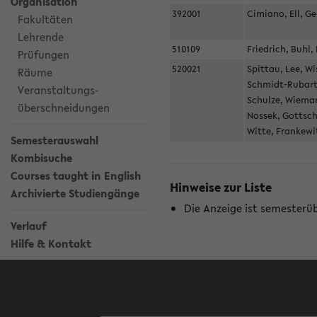
Organisation
392001
Cimiano, Ell, 
Fakultäten
Lehrende
510109
Friedrich, Buh
Prüfungen
520021
Spittau, Lee, W
Räume
Schmidt-Rubart,
Veranstaltungs-
Schulze, Wieman
überschneidungen
Nossek, Gottsch
Witte, Frankewi
Semesterauswahl
Kombisuche
Courses taught in English
Hinweise zur Liste
Archivierte Studiengänge
Die Anzeige ist semesterü
Verlauf
Hilfe & Kontakt