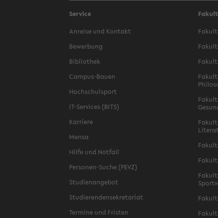
Service
Fakul
Anreise und Kontakt
Fakult
Bewerbung
Fakult
Bibliothek
Fakult
Campus-Bauen
Fakult
Philos
Hochschulsport
Fakult
IT-Services (BITS)
Gesun
Karriere
Fakult
Litera
Mensa
Fakult
Hilfe und Notfall
Fakult
Personen-Suche (PEVZ)
Fakult
Studienangebot
Sportw
Studierendensekretariat
Fakult
Termine und Fristen
Fakult