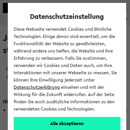
Datenschutzeinstellung
eKVV
Diese Webseite verwendet Cookies und ähnliche
Jetzt und in Kürze
Technologien. Einige davon sind essentiell, um die
Funktionalität der Website zu gewährleisten,
stattfindende Veranstaltungen
während andere uns helfen, die Website und Ihre
Erfahrung zu verbessern. Falls Sie zustimmen,
verwenden wir Cookies und Daten auch, um Ihre
Es wurden keine jetzt stattfindenden Veranstaltungen
Interaktionen mit unserer Webseite zu messen. Sie
gefunden!
können Ihre Einwilligung jederzeit unter
Datenschutzerklärung
einsehen und mit der
Wirkung für die Zukunft widerrufen. Auf der Seite
Hinweise zur Liste
finden Sie auch zusätzliche Informationen zu den
verwendeten Cookies und Technologien.
Die Anzeige ist semesterübergreifend und nicht abhängig
vom im eKVV gewählten Semester.
Alle akzeptieren