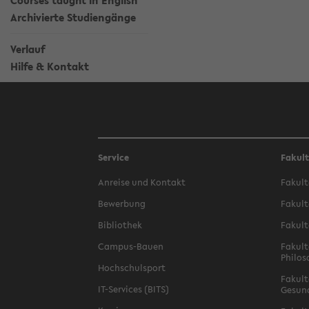
Courses taught in English
Archivierte Studiengänge
Verlauf
Hilfe & Kontakt
Service
Fakul
Anreise und Kontakt
Fakult
Bewerbung
Fakult
Bibliothek
Fakult
Campus-Bauen
Fakult
Philos
Hochschulsport
Fakult
IT-Services (BITS)
Gesun