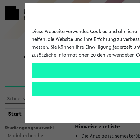
Diese Webseite verwendet Cookies und ähnliche Te
helfen, die Website und Ihre Erfahrung zu verbes
messen. Sie können Ihre Einwilligung jederzeit u
zusätzliche Informationen zu den verwendeten C
Universität
Forschung
Jetzt und in
Es wurden keine jetzt stat
mein
Start
eKVV
Hinweise zur Liste
Studiengangsauswahl
Modulrecherche
Die Anzeige ist semesterü