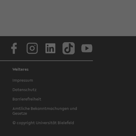
Facebook
Instagram
LinkedIn
TikTok
Youtube
Weiteres
Impressum
Datenschutz
Barrierefreiheit
Amtliche Bekanntmachungen und
Gesetze
© copyright Universität Bielefeld