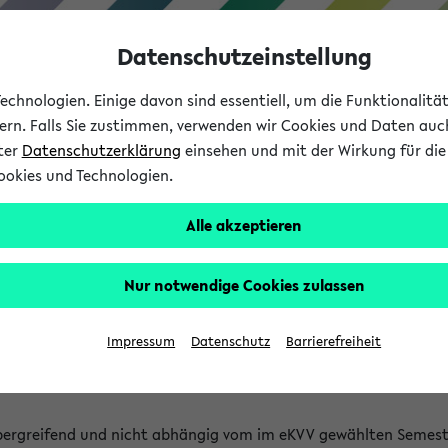
Datenschutzeinstellung
chnologien. Einige davon sind essentiell, um die Funktionalit
sern. Falls Sie zustimmen, verwenden wir Cookies und Daten auc
nter
Datenschutzerklärung
einsehen und mit der Wirkung für die 
ookies und Technologien.
Studium
Lehre
International
Alle akzeptieren
 Kürze stattfindende Verans
Nur notwendige Cookies zulassen
tfindenden Veranstaltungen gefunden!
Impressum
Datenschutz
Barrierefreiheit
bergreifend und nicht abhängig vom im eKVV gewählten Semest