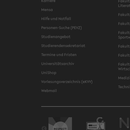
Karriere
Fakult
Litera
Mensa
Fakult
Hilfe und Notfall
Fakult
Personen-Suche (PEVZ)
Fakult
Studienangebot
Sportw
Studierendensekretariat
Fakult
Termine und Fristen
Fakult
Universitätsarchiv
Fakult
Wirtsc
UniShop
Medizi
Vorlesungsverzeichnis (eKVV)
Techni
Webmail