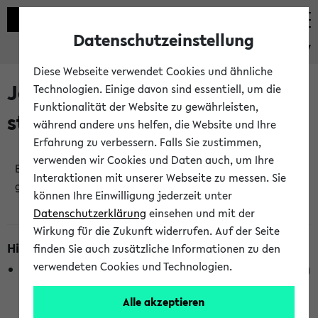
Datenschutzeinstellung
eKVV
Diese Webseite verwendet Cookies und ähnliche
Jetzt und in Kürze
Technologien. Einige davon sind essentiell, um die
Funktionalität der Website zu gewährleisten,
stattfindende Veranstaltungen
während andere uns helfen, die Website und Ihre
Erfahrung zu verbessern. Falls Sie zustimmen,
verwenden wir Cookies und Daten auch, um Ihre
Es wurden keine jetzt stattfindenden Veranstaltungen
Interaktionen mit unserer Webseite zu messen. Sie
gefunden!
können Ihre Einwilligung jederzeit unter
Datenschutzerklärung
einsehen und mit der
Wirkung für die Zukunft widerrufen. Auf der Seite
Hinweise zur Liste
finden Sie auch zusätzliche Informationen zu den
verwendeten Cookies und Technologien.
Die Anzeige ist semesterübergreifend und nicht abhängig
vom im eKVV gewählten Semester.
Alle akzeptieren