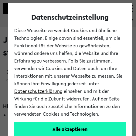
Datenschutzeinstellung
eKVV
Diese Webseite verwendet Cookies und ähnliche
Jetzt und in Kürze
Technologien. Einige davon sind essentiell, um die
Funktionalität der Website zu gewährleisten,
stattfindende Veranstaltungen
während andere uns helfen, die Website und Ihre
Erfahrung zu verbessern. Falls Sie zustimmen,
verwenden wir Cookies und Daten auch, um Ihre
Es wurden keine jetzt stattfindenden Veranstaltungen
Interaktionen mit unserer Webseite zu messen. Sie
gefunden!
können Ihre Einwilligung jederzeit unter
Datenschutzerklärung
einsehen und mit der
Wirkung für die Zukunft widerrufen. Auf der Seite
Hinweise zur Liste
finden Sie auch zusätzliche Informationen zu den
verwendeten Cookies und Technologien.
Die Anzeige ist semesterübergreifend und nicht abhängig
vom im eKVV gewählten Semester.
Alle akzeptieren