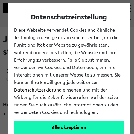
Datenschutzeinstellung
eKVV
Diese Webseite verwendet Cookies und ähnliche
Jetzt und in Kürze
Technologien. Einige davon sind essentiell, um die
Funktionalität der Website zu gewährleisten,
stattfindende Veranstaltungen
während andere uns helfen, die Website und Ihre
Erfahrung zu verbessern. Falls Sie zustimmen,
verwenden wir Cookies und Daten auch, um Ihre
Es wurden keine jetzt stattfindenden Veranstaltungen
Interaktionen mit unserer Webseite zu messen. Sie
gefunden!
können Ihre Einwilligung jederzeit unter
Datenschutzerklärung
einsehen und mit der
Wirkung für die Zukunft widerrufen. Auf der Seite
Hinweise zur Liste
finden Sie auch zusätzliche Informationen zu den
verwendeten Cookies und Technologien.
Die Anzeige ist semesterübergreifend und nicht abhängig
vom im eKVV gewählten Semester.
Alle akzeptieren