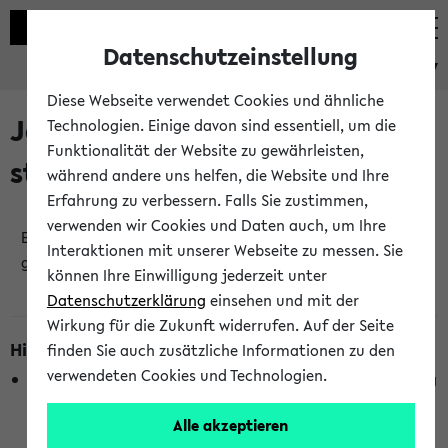
Datenschutzeinstellung
eKVV
Diese Webseite verwendet Cookies und ähnliche
Jetzt und in Kürze
Technologien. Einige davon sind essentiell, um die
Funktionalität der Website zu gewährleisten,
stattfindende Veranstaltungen
während andere uns helfen, die Website und Ihre
Erfahrung zu verbessern. Falls Sie zustimmen,
verwenden wir Cookies und Daten auch, um Ihre
Es wurden keine jetzt stattfindenden Veranstaltungen
Interaktionen mit unserer Webseite zu messen. Sie
gefunden!
können Ihre Einwilligung jederzeit unter
Datenschutzerklärung
einsehen und mit der
Wirkung für die Zukunft widerrufen. Auf der Seite
Hinweise zur Liste
finden Sie auch zusätzliche Informationen zu den
verwendeten Cookies und Technologien.
Die Anzeige ist semesterübergreifend und nicht abhängig
vom im eKVV gewählten Semester.
Alle akzeptieren