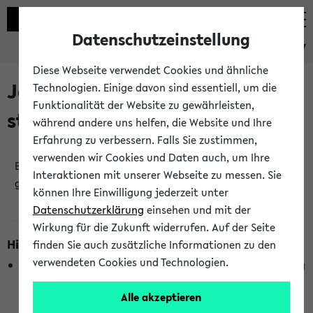
Datenschutzeinstellung
eKVV
Diese Webseite verwendet Cookies und ähnliche
Jetzt und in Kürze
Technologien. Einige davon sind essentiell, um die
Funktionalität der Website zu gewährleisten,
stattfindende Veranstaltungen
während andere uns helfen, die Website und Ihre
Erfahrung zu verbessern. Falls Sie zustimmen,
verwenden wir Cookies und Daten auch, um Ihre
Es wurden keine jetzt stattfindenden Veranstaltungen
Interaktionen mit unserer Webseite zu messen. Sie
gefunden!
können Ihre Einwilligung jederzeit unter
Datenschutzerklärung
einsehen und mit der
Wirkung für die Zukunft widerrufen. Auf der Seite
Hinweise zur Liste
finden Sie auch zusätzliche Informationen zu den
verwendeten Cookies und Technologien.
Die Anzeige ist semesterübergreifend und nicht abhängig
vom im eKVV gewählten Semester.
Alle akzeptieren