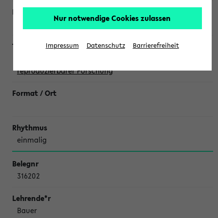
Nur notwendige Cookies zulassen
Wegrzyn,
Katja Politt
Impressum
Datenschutz
Barrierefreiheit
ReproducibiliTea: Diskussionsrunde zu offener und
reproduzierbarer Forschung
einmalig
316202
Bauer