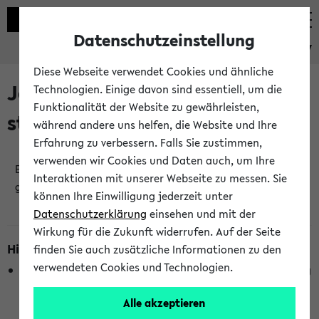
Datenschutzeinstellung
eKVV
Diese Webseite verwendet Cookies und ähnliche
Jetzt und in Kürze
Technologien. Einige davon sind essentiell, um die
Funktionalität der Website zu gewährleisten,
stattfindende Veranstaltungen
während andere uns helfen, die Website und Ihre
Erfahrung zu verbessern. Falls Sie zustimmen,
verwenden wir Cookies und Daten auch, um Ihre
Es wurden keine jetzt stattfindenden Veranstaltungen
Interaktionen mit unserer Webseite zu messen. Sie
gefunden!
können Ihre Einwilligung jederzeit unter
Datenschutzerklärung
einsehen und mit der
Wirkung für die Zukunft widerrufen. Auf der Seite
Hinweise zur Liste
finden Sie auch zusätzliche Informationen zu den
verwendeten Cookies und Technologien.
Die Anzeige ist semesterübergreifend und nicht abhängig
vom im eKVV gewählten Semester.
Alle akzeptieren