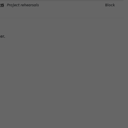
15
Project rehearsals
Block
er.