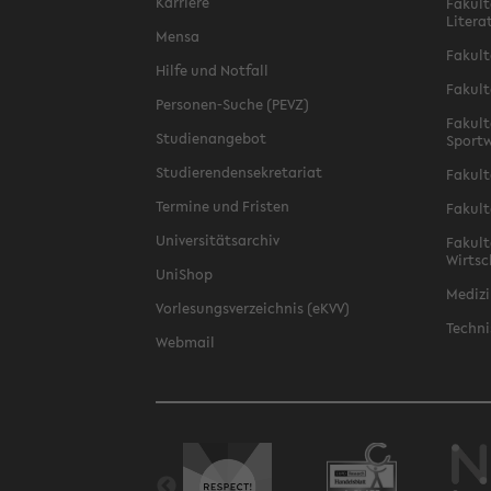
Karriere
Fakult
Litera
Mensa
Fakult
Hilfe und Notfall
Fakult
Personen-Suche (PEVZ)
Fakult
Studienangebot
Sportw
Studierendensekretariat
Fakult
Termine und Fristen
Fakult
Universitätsarchiv
Fakult
Wirtsc
UniShop
Medizi
Vorlesungsverzeichnis (eKVV)
Techni
Webmail