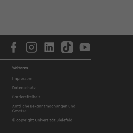
Facebook
Instagram
LinkedIn
TikTok
Youtube
Weiteres
Impressum
Datenschutz
Barrierefreiheit
Amtliche Bekanntmachungen und
Gesetze
© copyright Universität Bielefeld