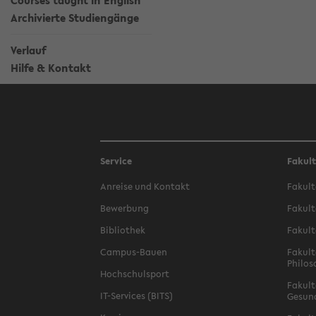
Courses taught in English
Archivierte Studiengänge
Verlauf
Hilfe & Kontakt
Service
Fakul
Anreise und Kontakt
Fakult
Bewerbung
Fakult
Bibliothek
Fakult
Campus-Bauen
Fakult
Philos
Hochschulsport
Fakult
IT-Services (BITS)
Gesun