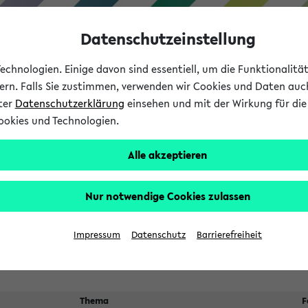
Datenschutzeinstellung
chnologien. Einige davon sind essentiell, um die Funktionalit
sern. Falls Sie zustimmen, verwenden wir Cookies und Daten auc
nter
Datenschutzerklärung
einsehen und mit der Wirkung für die 
ookies und Technologien.
Studium
Lehre
International
Alle akzeptieren
 Kürze stattfindende Verans
Nur notwendige Cookies zulassen
Impressum
Datenschutz
Barrierefreiheit
Thema
F