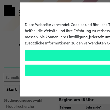
Diese Webseite verwendet Cookies und ähnliche Te
helfen, die Website und Ihre Erfahrung zu verbes
messen. Sie können Ihre Einwilligung jederzeit u
zusätzliche Informationen zu den verwendeten C
Universität
Forschung
Jetzt und in
Suche:
mein
Start
eKVV
Beginn um 18 Uhr
Studiengangsauswahl
Modulrecherche
Belegnr
Lehrende*r