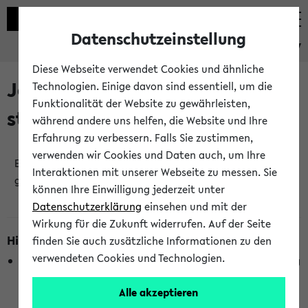
Datenschutzeinstellung
eKVV
Diese Webseite verwendet Cookies und ähnliche
Jetzt und in Kürze
Technologien. Einige davon sind essentiell, um die
Funktionalität der Website zu gewährleisten,
stattfindende Veranstaltungen
während andere uns helfen, die Website und Ihre
Erfahrung zu verbessern. Falls Sie zustimmen,
verwenden wir Cookies und Daten auch, um Ihre
Es wurden keine jetzt stattfindenden Veranstaltungen
Interaktionen mit unserer Webseite zu messen. Sie
gefunden!
können Ihre Einwilligung jederzeit unter
Datenschutzerklärung
einsehen und mit der
Wirkung für die Zukunft widerrufen. Auf der Seite
Hinweise zur Liste
finden Sie auch zusätzliche Informationen zu den
verwendeten Cookies und Technologien.
Die Anzeige ist semesterübergreifend und nicht abhängig
vom im eKVV gewählten Semester.
Alle akzeptieren