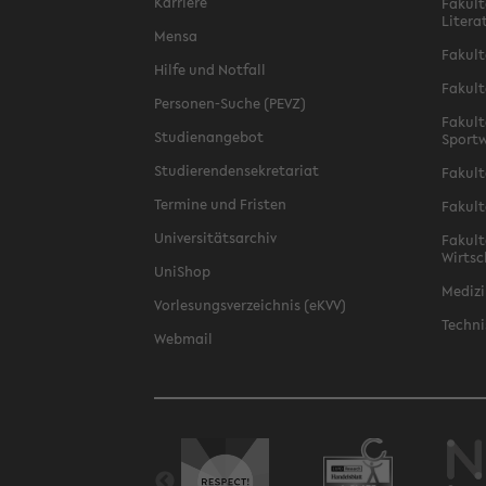
Karriere
Fakult
Litera
Mensa
Fakult
Hilfe und Notfall
Fakult
Personen-Suche (PEVZ)
Fakult
Studienangebot
Sportw
Studierendensekretariat
Fakult
Termine und Fristen
Fakult
Universitätsarchiv
Fakult
Wirtsc
UniShop
Medizi
Vorlesungsverzeichnis (eKVV)
Techni
Webmail