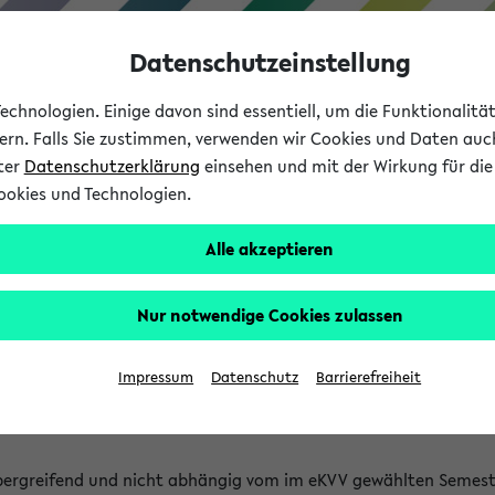
Datenschutzeinstellung
chnologien. Einige davon sind essentiell, um die Funktionalit
sern. Falls Sie zustimmen, verwenden wir Cookies und Daten auc
nter
Datenschutzerklärung
einsehen und mit der Wirkung für die 
ookies und Technologien.
Studium
Lehre
International
Alle akzeptieren
 Kürze stattfindende Verans
Nur notwendige Cookies zulassen
tfindenden Veranstaltungen gefunden!
Impressum
Datenschutz
Barrierefreiheit
bergreifend und nicht abhängig vom im eKVV gewählten Semest