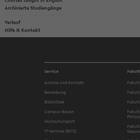
Courses taught in English
Archivierte Studiengänge
Verlauf
Hilfe & Kontakt
Service
Fakul
Anreise und Kontakt
Fakult
Bewerbung
Fakult
Bibliothek
Fakult
Campus-Bauen
Fakult
Philos
Hochschulsport
Fakult
IT-Services (BITS)
Gesun