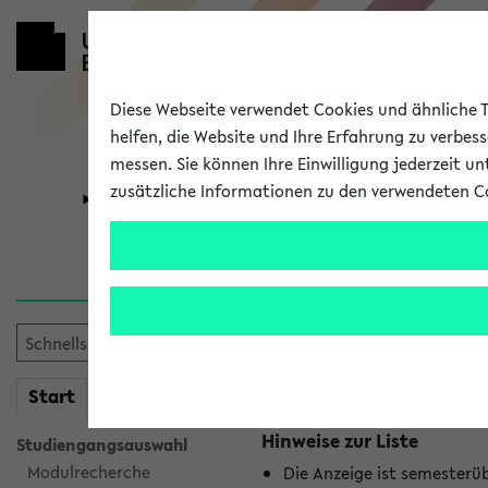
Diese Webseite verwendet Cookies und ähnliche Te
helfen, die Website und Ihre Erfahrung zu verbes
messen. Sie können Ihre Einwilligung jederzeit u
zusätzliche Informationen zu den verwendeten C
Universität
Forschung
Jetzt und in
Es wurden keine jetzt stat
mein
Start
eKVV
Hinweise zur Liste
Studiengangsauswahl
Modulrecherche
Die Anzeige ist semesterü