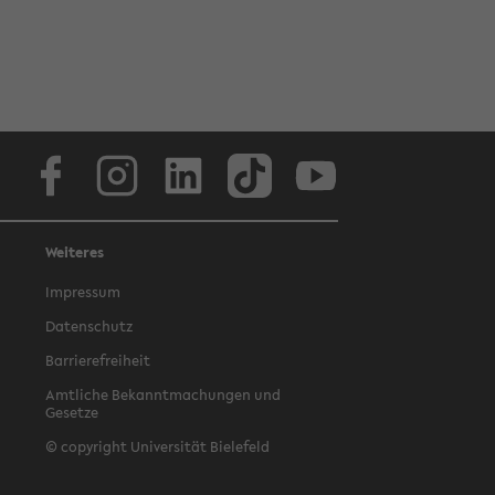
Facebook
Instagram
LinkedIn
TikTok
Youtube
Weiteres
Impressum
Datenschutz
Barrierefreiheit
Amtliche Bekanntmachungen und
Gesetze
© copyright Universität Bielefeld