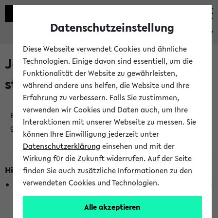
Datenschutzeinstellung
eKVV
Diese Webseite verwendet Cookies und ähnliche
Jetzt und in Kürze
Technologien. Einige davon sind essentiell, um die
Funktionalität der Website zu gewährleisten,
stattfindende Veranstaltungen
während andere uns helfen, die Website und Ihre
Erfahrung zu verbessern. Falls Sie zustimmen,
verwenden wir Cookies und Daten auch, um Ihre
Es wurden keine jetzt stattfindenden Veranstaltungen
Interaktionen mit unserer Webseite zu messen. Sie
gefunden!
können Ihre Einwilligung jederzeit unter
Datenschutzerklärung
einsehen und mit der
Wirkung für die Zukunft widerrufen. Auf der Seite
Hinweise zur Liste
finden Sie auch zusätzliche Informationen zu den
verwendeten Cookies und Technologien.
Die Anzeige ist semesterübergreifend und nicht abhängig
vom im eKVV gewählten Semester.
Alle akzeptieren