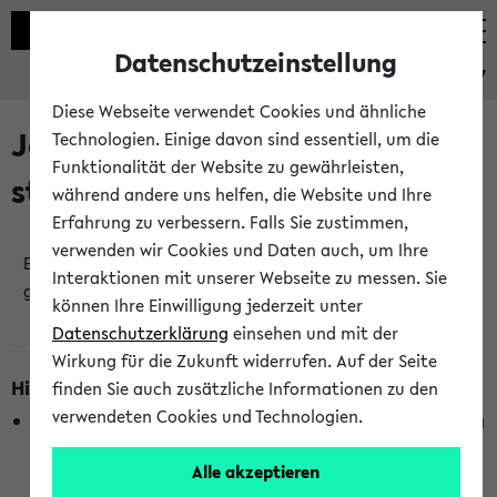
Datenschutzeinstellung
eKVV
Diese Webseite verwendet Cookies und ähnliche
Jetzt und in Kürze
Technologien. Einige davon sind essentiell, um die
Funktionalität der Website zu gewährleisten,
stattfindende Veranstaltungen
während andere uns helfen, die Website und Ihre
Erfahrung zu verbessern. Falls Sie zustimmen,
verwenden wir Cookies und Daten auch, um Ihre
Es wurden keine jetzt stattfindenden Veranstaltungen
Interaktionen mit unserer Webseite zu messen. Sie
gefunden!
können Ihre Einwilligung jederzeit unter
Datenschutzerklärung
einsehen und mit der
Wirkung für die Zukunft widerrufen. Auf der Seite
Hinweise zur Liste
finden Sie auch zusätzliche Informationen zu den
verwendeten Cookies und Technologien.
Die Anzeige ist semesterübergreifend und nicht abhängig
vom im eKVV gewählten Semester.
Alle akzeptieren