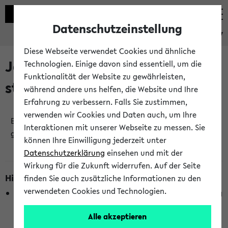
Datenschutzeinstellung
eKVV
Diese Webseite verwendet Cookies und ähnliche
Jetzt und in Kürze
Technologien. Einige davon sind essentiell, um die
Funktionalität der Website zu gewährleisten,
stattfindende Veranstaltungen
während andere uns helfen, die Website und Ihre
Erfahrung zu verbessern. Falls Sie zustimmen,
verwenden wir Cookies und Daten auch, um Ihre
Es wurden keine jetzt stattfindenden Veranstaltungen
Interaktionen mit unserer Webseite zu messen. Sie
gefunden!
können Ihre Einwilligung jederzeit unter
Datenschutzerklärung
einsehen und mit der
Wirkung für die Zukunft widerrufen. Auf der Seite
Hinweise zur Liste
finden Sie auch zusätzliche Informationen zu den
verwendeten Cookies und Technologien.
Die Anzeige ist semesterübergreifend und nicht abhängig
vom im eKVV gewählten Semester.
Alle akzeptieren