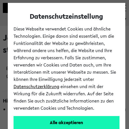
Datenschutzeinstellung
eKVV
Diese Webseite verwendet Cookies und ähnliche
Jetzt und in Kürze
Technologien. Einige davon sind essentiell, um die
Funktionalität der Website zu gewährleisten,
stattfindende Veranstaltungen
während andere uns helfen, die Website und Ihre
Erfahrung zu verbessern. Falls Sie zustimmen,
verwenden wir Cookies und Daten auch, um Ihre
Es wurden keine jetzt stattfindenden Veranstaltungen
Interaktionen mit unserer Webseite zu messen. Sie
gefunden!
können Ihre Einwilligung jederzeit unter
Datenschutzerklärung
einsehen und mit der
Wirkung für die Zukunft widerrufen. Auf der Seite
Hinweise zur Liste
finden Sie auch zusätzliche Informationen zu den
verwendeten Cookies und Technologien.
Die Anzeige ist semesterübergreifend und nicht abhängig
vom im eKVV gewählten Semester.
Alle akzeptieren