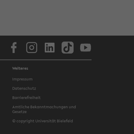
Facebook
Instagram
LinkedIn
TikTok
Youtube
Weiteres
Impressum
Datenschutz
Barrierefreiheit
Amtliche Bekanntmachungen und
Gesetze
© copyright Universität Bielefeld