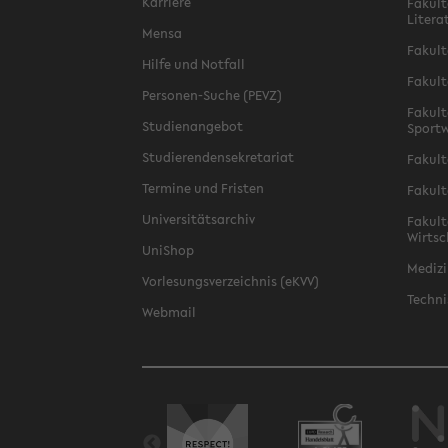
Karriere
Fakult
Litera
Mensa
Fakult
Hilfe und Notfall
Fakult
Personen-Suche (PEVZ)
Fakult
Studienangebot
Sportw
Studierendensekretariat
Fakult
Termine und Fristen
Fakult
Universitätsarchiv
Fakult
Wirtsc
UniShop
Medizi
Vorlesungsverzeichnis (eKVV)
Techni
Webmail