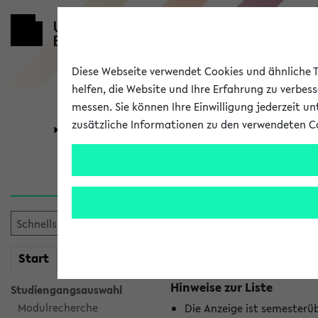
Diese Webseite verwendet Cookies und ähnliche Te
helfen, die Website und Ihre Erfahrung zu verbes
messen. Sie können Ihre Einwilligung jederzeit u
zusätzliche Informationen zu den verwendeten C
Universität
Forschung
Jetzt und in
Es wurden keine jetzt stat
mein
Start
eKVV
Hinweise zur Liste
Studiengangsauswahl
Modulrecherche
Die Anzeige ist semesterü