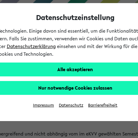
Datenschutzeinstellung
chnologien. Einige davon sind essentiell, um die Funktionalit
sern. Falls Sie zustimmen, verwenden wir Cookies und Daten auc
nter
Datenschutzerklärung
einsehen und mit der Wirkung für die 
ookies und Technologien.
Studium
Lehre
International
Alle akzeptieren
 Kürze stattfindende Verans
Nur notwendige Cookies zulassen
tfindenden Veranstaltungen gefunden!
Impressum
Datenschutz
Barrierefreiheit
bergreifend und nicht abhängig vom im eKVV gewählten Semest