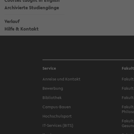
Courses taught in English
Archivierte Studiengänge
Verlauf
Hilfe & Kontakt
Service
Fakul
Anreise und Kontakt
Fakult
Bewerbung
Fakult
Bibliothek
Fakult
Campus-Bauen
Fakult
Philos
Hochschulsport
Fakult
IT-Services (BITS)
Gesun