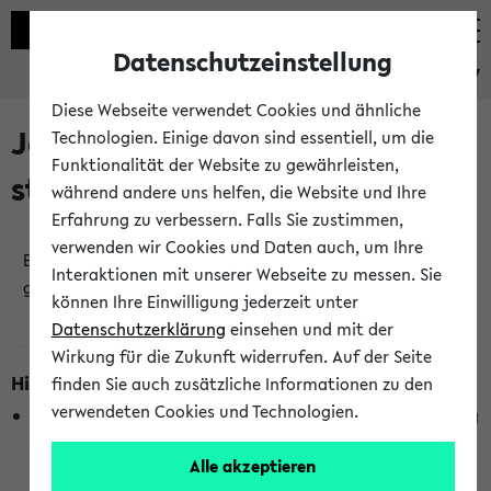
Datenschutzeinstellung
eKVV
Diese Webseite verwendet Cookies und ähnliche
Jetzt und in Kürze
Technologien. Einige davon sind essentiell, um die
Funktionalität der Website zu gewährleisten,
stattfindende Veranstaltungen
während andere uns helfen, die Website und Ihre
Erfahrung zu verbessern. Falls Sie zustimmen,
verwenden wir Cookies und Daten auch, um Ihre
Es wurden keine jetzt stattfindenden Veranstaltungen
Interaktionen mit unserer Webseite zu messen. Sie
gefunden!
können Ihre Einwilligung jederzeit unter
Datenschutzerklärung
einsehen und mit der
Wirkung für die Zukunft widerrufen. Auf der Seite
Hinweise zur Liste
finden Sie auch zusätzliche Informationen zu den
verwendeten Cookies und Technologien.
Die Anzeige ist semesterübergreifend und nicht abhängig
vom im eKVV gewählten Semester.
Alle akzeptieren