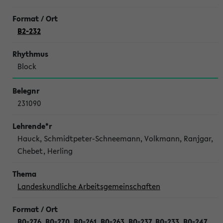
B2-232
Block
231090
Hauck, Schmidtpeter-Schneemann, Volkmann, Ranjgar,
Chebet, Herling
Landeskundliche Arbeitsgemeinschaften
B0-276, B0-270, B0-261, B0-263, B0-237, B0-233, B0-247,