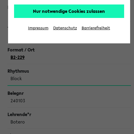
Nur notwendige Cookies zulassen
Bunzeck
Impressum
Datenschutz
Barrierefreiheit
Methoden der angewandten Computerlinguistik: Übung
B2-229
Block
240103
Botero