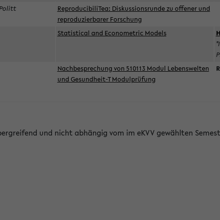
Politt
ReproducibiliTea: Diskussionsrunde zu offener und
reproduzierbarer Forschung
Statistical and Econometric Models
H
"
P
Nachbesprechung von 510113 Modul Lebenswelten
R
und Gesundheit-T Modulprüfung
bergreifend und nicht abhängig vom im eKVV gewählten Semest