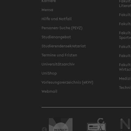
Karriere
Fakult
Litera
Mensa
Fakult
Hilfe und Notfall
Fakult
Personen-Suche (PEVZ)
Fakult
Studienangebot
Sportw
Studierendensekretariat
Fakult
Termine und Fristen
Fakult
Universitätsarchiv
Fakult
Wirtsc
UniShop
Medizi
Vorlesungsverzeichnis (eKVV)
Techni
Webmail