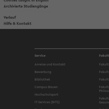
Courses taught in English
Archivierte Studiengänge
Verlauf
Hilfe & Kontakt
Service
Fakul
Anreise und Kontakt
Fakult
Bewerbung
Fakult
Bibliothek
Fakult
Campus-Bauen
Fakult
Philos
Hochschulsport
Fakult
IT-Services (BITS)
Gesun