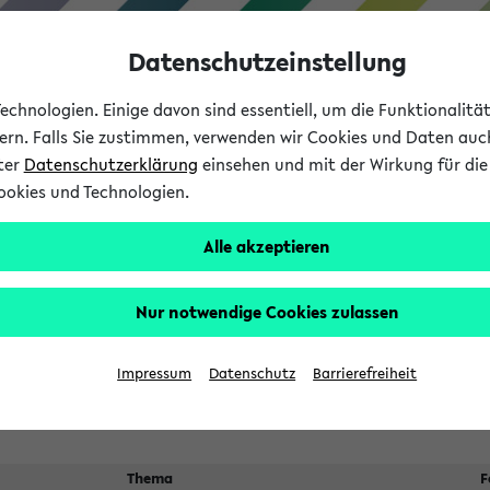
Datenschutzeinstellung
chnologien. Einige davon sind essentiell, um die Funktionalit
sern. Falls Sie zustimmen, verwenden wir Cookies und Daten auc
nter
Datenschutzerklärung
einsehen und mit der Wirkung für die 
ookies und Technologien.
Studium
Lehre
International
Alle akzeptieren
 Kürze stattfindende Verans
Nur notwendige Cookies zulassen
Suche:
Impressum
Datenschutz
Barrierefreiheit
Thema
F