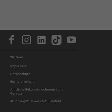
Facebook
Instagram
LinkedIn
TikTok
Youtube
Weiteres
Impressum
Datenschutz
Barrierefreiheit
Amtliche Bekanntmachungen und
Gesetze
© copyright Universität Bielefeld