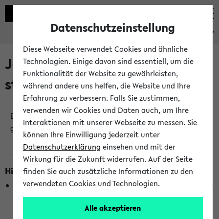
Datenschutzeinstellung
eKVV
Diese Webseite verwendet Cookies und ähnliche
Jetzt und in Kürze
Technologien. Einige davon sind essentiell, um die
Funktionalität der Website zu gewährleisten,
stattfindende Veranstaltungen
während andere uns helfen, die Website und Ihre
Erfahrung zu verbessern. Falls Sie zustimmen,
verwenden wir Cookies und Daten auch, um Ihre
Es wurden keine jetzt stattfindenden Veranstaltungen
Interaktionen mit unserer Webseite zu messen. Sie
gefunden!
können Ihre Einwilligung jederzeit unter
Datenschutzerklärung
einsehen und mit der
Wirkung für die Zukunft widerrufen. Auf der Seite
Hinweise zur Liste
finden Sie auch zusätzliche Informationen zu den
verwendeten Cookies und Technologien.
Die Anzeige ist semesterübergreifend und nicht abhängig
vom im eKVV gewählten Semester.
Alle akzeptieren