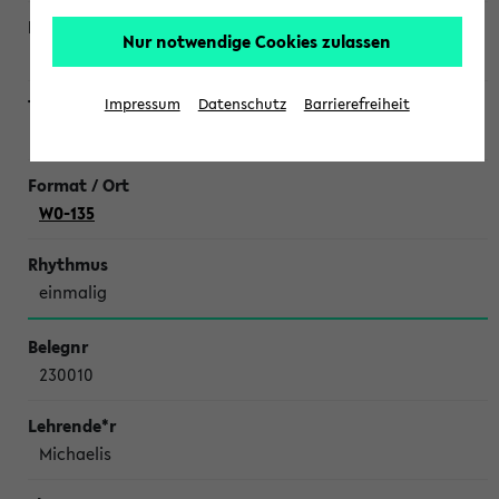
Nur notwendige Cookies zulassen
Caspers
Impressum
Datenschutz
Barrierefreiheit
Spiekeroog-Exkursion
W0-135
einmalig
230010
Michaelis