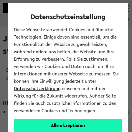
Datenschutzeinstellung
eKVV
Diese Webseite verwendet Cookies und ähnliche
Jetzt und in Kürze
Technologien. Einige davon sind essentiell, um die
Funktionalität der Website zu gewährleisten,
stattfindende Veranstaltungen
während andere uns helfen, die Website und Ihre
Erfahrung zu verbessern. Falls Sie zustimmen,
verwenden wir Cookies und Daten auch, um Ihre
Es wurden keine jetzt stattfindenden Veranstaltungen
Interaktionen mit unserer Webseite zu messen. Sie
gefunden!
können Ihre Einwilligung jederzeit unter
Datenschutzerklärung
einsehen und mit der
Wirkung für die Zukunft widerrufen. Auf der Seite
Hinweise zur Liste
finden Sie auch zusätzliche Informationen zu den
verwendeten Cookies und Technologien.
Die Anzeige ist semesterübergreifend und nicht abhängig
vom im eKVV gewählten Semester.
Alle akzeptieren