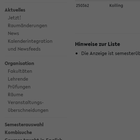
250362
Kolling
Aktuelles
Jetzt!
Raumänderungen
News
Kalenderintegration
Hinweise zur Liste
und Newsfeeds
Die Anzeige ist semesterü
Organisation
Fakultäten
Lehrende
Prüfungen
Räume
Veranstaltungs-
überschneidungen
Semesterauswahl
Kombisuche