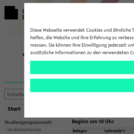
Diese Webseite verwendet Cookies und ähnliche Te
helfen, die Website und Ihre Erfahrung zu verbes
messen. Sie können Ihre Einwilligung jederzeit u
zusätzliche Informationen zu den verwendeten C
Universität
Forschung
Jetzt und in
Suche:
mein
Start
eKVV
Beginn um 10 Uhr
Studiengangsauswahl
Modulrecherche
Belegnr
Lehrende*r