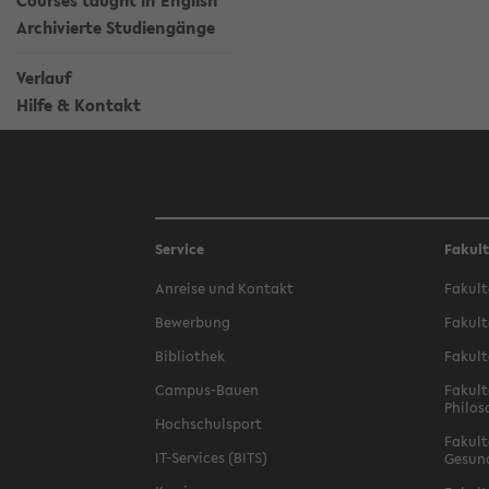
Courses taught in English
Archivierte Studiengänge
Verlauf
Hilfe & Kontakt
Service
Fakul
Anreise und Kontakt
Fakult
Bewerbung
Fakult
Bibliothek
Fakult
Campus-Bauen
Fakult
Philos
Hochschulsport
Fakult
IT-Services (BITS)
Gesun