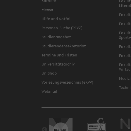
Karriere
Fakult
Litera
Mensa
Fakult
Hilfe und Notfall
Fakult
Personen-Suche (PEVZ)
Fakult
Studienangebot
Sportw
Studierendensekretariat
Fakult
Termine und Fristen
Fakult
Universitätsarchiv
Fakult
Wirtsc
UniShop
Medizi
Vorlesungsverzeichnis (eKVV)
Techni
Webmail