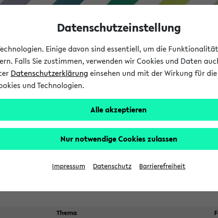
Datenschutzeinstellung
chnologien. Einige davon sind essentiell, um die Funktionalit
sern. Falls Sie zustimmen, verwenden wir Cookies und Daten auc
nter
Datenschutzerklärung
einsehen und mit der Wirkung für die 
ookies und Technologien.
Studium
Lehre
International
Alle akzeptieren
 Kürze stattfindende Verans
Nur notwendige Cookies zulassen
Impressum
Datenschutz
Barrierefreiheit
Thema
F