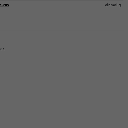
1-209
einmalig
er.