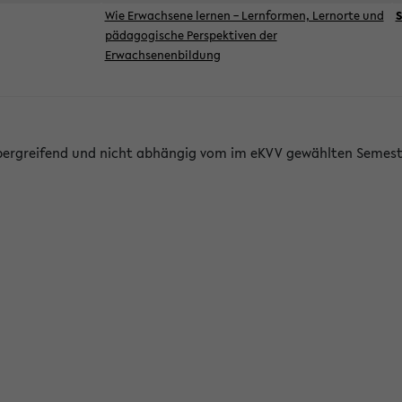
Wie Erwachsene lernen – Lernformen, Lernorte und
S
pädagogische Perspektiven der
Erwachsenenbildung
bergreifend und nicht abhängig vom im eKVV gewählten Semest