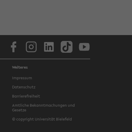
Facebook
Instagram
LinkedIn
TikTok
Youtube
Weiteres
Impressum
Datenschutz
Barrierefreiheit
Amtliche Bekanntmachungen und
Gesetze
© copyright Universität Bielefeld