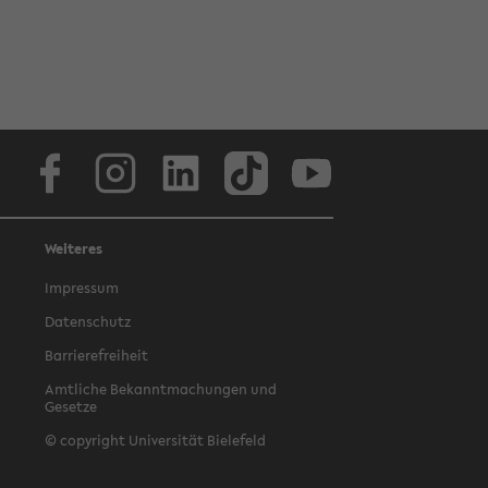
Facebook
Instagram
LinkedIn
TikTok
Youtube
Weiteres
Impressum
Datenschutz
Barrierefreiheit
Amtliche Bekanntmachungen und
Gesetze
© copyright Universität Bielefeld