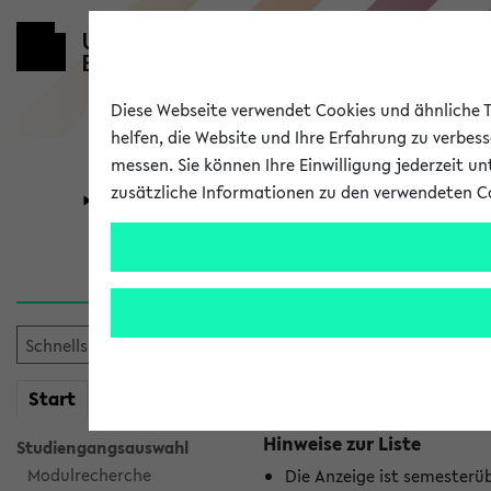
Diese Webseite verwendet Cookies und ähnliche Te
helfen, die Website und Ihre Erfahrung zu verbes
messen. Sie können Ihre Einwilligung jederzeit u
zusätzliche Informationen zu den verwendeten C
Universität
Forschung
Jetzt und in
Es wurden keine jetzt stat
mein
Start
eKVV
Hinweise zur Liste
Studiengangsauswahl
Modulrecherche
Die Anzeige ist semesterü