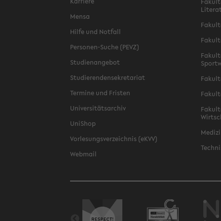
Karriere
Fakult
Litera
Mensa
Fakult
Hilfe und Notfall
Fakult
Personen-Suche (PEVZ)
Fakult
Studienangebot
Sportw
Studierendensekretariat
Fakult
Termine und Fristen
Fakult
Universitätsarchiv
Fakult
Wirtsc
UniShop
Medizi
Vorlesungsverzeichnis (eKVV)
Techni
Webmail