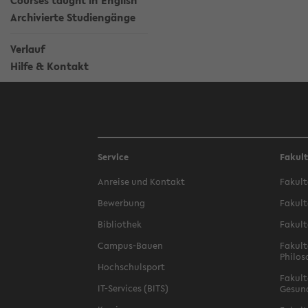
Courses taught in English
Archivierte Studiengänge
Verlauf
Hilfe & Kontakt
Service
Fakul
Anreise und Kontakt
Fakult
Bewerbung
Fakult
Bibliothek
Fakult
Campus-Bauen
Fakult
Philos
Hochschulsport
Fakult
IT-Services (BITS)
Gesun