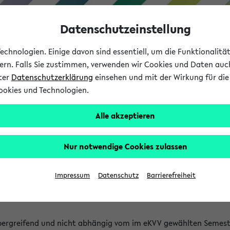
Datenschutzeinstellung
chnologien. Einige davon sind essentiell, um die Funktionalit
sern. Falls Sie zustimmen, verwenden wir Cookies und Daten auc
nter
Datenschutzerklärung
einsehen und mit der Wirkung für die 
ookies und Technologien.
Studium
Lehre
International
Alle akzeptieren
 Kürze stattfindende Verans
Nur notwendige Cookies zulassen
tfindenden Veranstaltungen gefunden!
Impressum
Datenschutz
Barrierefreiheit
bergreifend und nicht abhängig vom im eKVV gewählten Semest