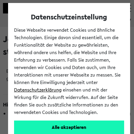
Datenschutzeinstellung
eKVV
Diese Webseite verwendet Cookies und ähnliche
Jetzt und in Kürze
Technologien. Einige davon sind essentiell, um die
Funktionalität der Website zu gewährleisten,
stattfindende Veranstaltungen
während andere uns helfen, die Website und Ihre
Erfahrung zu verbessern. Falls Sie zustimmen,
verwenden wir Cookies und Daten auch, um Ihre
Es wurden keine jetzt stattfindenden Veranstaltungen
Interaktionen mit unserer Webseite zu messen. Sie
gefunden!
können Ihre Einwilligung jederzeit unter
Datenschutzerklärung
einsehen und mit der
Wirkung für die Zukunft widerrufen. Auf der Seite
Hinweise zur Liste
finden Sie auch zusätzliche Informationen zu den
verwendeten Cookies und Technologien.
Die Anzeige ist semesterübergreifend und nicht abhängig
vom im eKVV gewählten Semester.
Alle akzeptieren