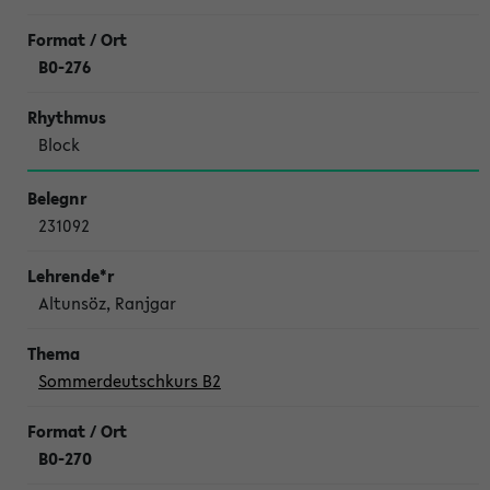
B0-276
Block
231092
Altunsöz, Ranjgar
Sommerdeutschkurs B2
B0-270