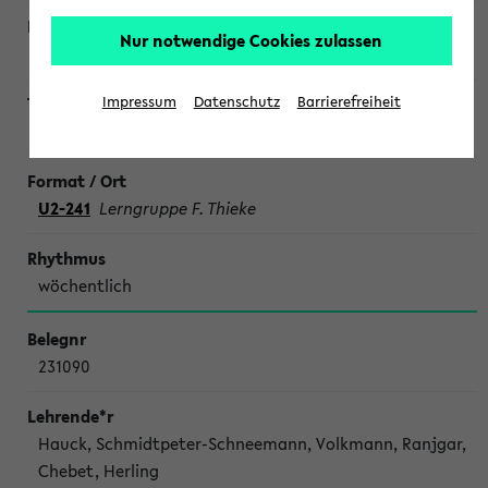
Nur notwendige Cookies zulassen
Impressum
Datenschutz
Barrierefreiheit
SONDERTERMINE CHEMIE
U2-241
Lerngruppe F. Thieke
wöchentlich
231090
Hauck, Schmidtpeter-Schneemann, Volkmann, Ranjgar,
Chebet, Herling