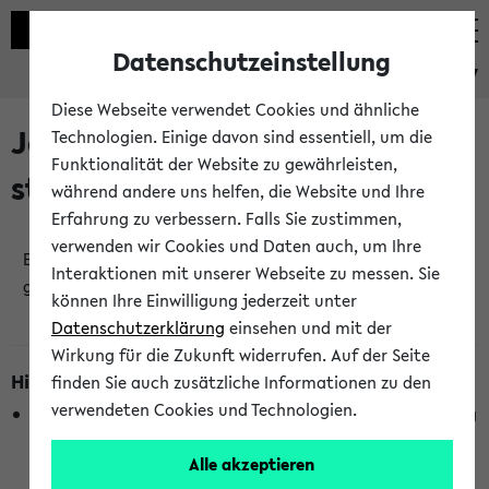
Datenschutzeinstellung
eKVV
Diese Webseite verwendet Cookies und ähnliche
Jetzt und in Kürze
Technologien. Einige davon sind essentiell, um die
Funktionalität der Website zu gewährleisten,
stattfindende Veranstaltungen
während andere uns helfen, die Website und Ihre
Erfahrung zu verbessern. Falls Sie zustimmen,
verwenden wir Cookies und Daten auch, um Ihre
Es wurden keine jetzt stattfindenden Veranstaltungen
Interaktionen mit unserer Webseite zu messen. Sie
gefunden!
können Ihre Einwilligung jederzeit unter
Datenschutzerklärung
einsehen und mit der
Wirkung für die Zukunft widerrufen. Auf der Seite
Hinweise zur Liste
finden Sie auch zusätzliche Informationen zu den
verwendeten Cookies und Technologien.
Die Anzeige ist semesterübergreifend und nicht abhängig
vom im eKVV gewählten Semester.
Alle akzeptieren