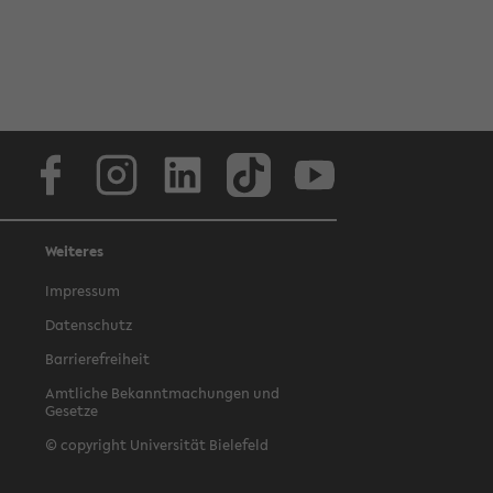
Facebook
Instagram
LinkedIn
TikTok
Youtube
Weiteres
Impressum
Datenschutz
Barrierefreiheit
Amtliche Bekanntmachungen und
Gesetze
© copyright Universität Bielefeld