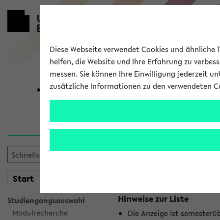
Diese Webseite verwendet Cookies und ähnliche Te
helfen, die Website und Ihre Erfahrung zu verbes
messen. Sie können Ihre Einwilligung jederzeit u
zusätzliche Informationen zu den verwendeten C
Universität
Forschung
Jetzt und in
Es wurden keine jetzt stat
mein
Start
eKVV
Hinweise zur Liste
Studiengangsauswahl
Modulrecherche
Die Anzeige ist semesterü