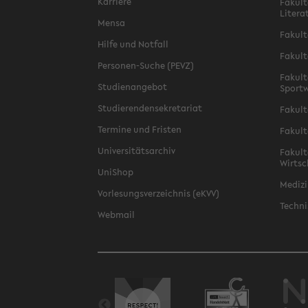
Karriere
Fakult
Litera
Mensa
Fakult
Hilfe und Notfall
Fakult
Personen-Suche (PEVZ)
Fakult
Studienangebot
Sportw
Studierendensekretariat
Fakult
Termine und Fristen
Fakult
Universitätsarchiv
Fakult
Wirtsc
UniShop
Medizi
Vorlesungsverzeichnis (eKVV)
Techni
Webmail