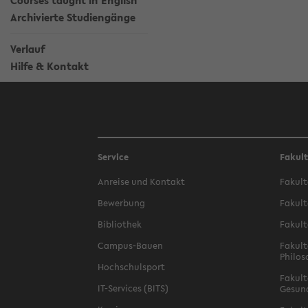
Courses taught in English
Archivierte Studiengänge
Verlauf
Hilfe & Kontakt
Service
Fakul
Anreise und Kontakt
Fakult
Bewerbung
Fakult
Bibliothek
Fakult
Campus-Bauen
Fakult
Philos
Hochschulsport
Fakult
IT-Services (BITS)
Gesun