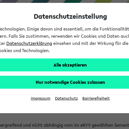
Datenschutzeinstellung
chnologien. Einige davon sind essentiell, um die Funktionalit
sern. Falls Sie zustimmen, verwenden wir Cookies und Daten auc
nter
Datenschutzerklärung
einsehen und mit der Wirkung für die 
ookies und Technologien.
Studium
Lehre
International
Alle akzeptieren
 Kürze stattfindende Verans
Nur notwendige Cookies zulassen
tfindenden Veranstaltungen gefunden!
Impressum
Datenschutz
Barrierefreiheit
bergreifend und nicht abhängig vom im eKVV gewählten Semest