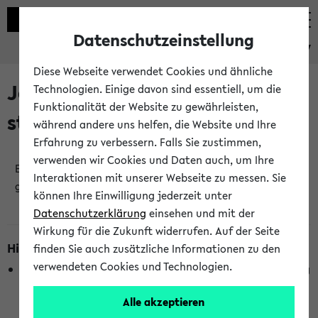
Datenschutzeinstellung
eKVV
Diese Webseite verwendet Cookies und ähnliche
Jetzt und in Kürze
Technologien. Einige davon sind essentiell, um die
Funktionalität der Website zu gewährleisten,
stattfindende Veranstaltungen
während andere uns helfen, die Website und Ihre
Erfahrung zu verbessern. Falls Sie zustimmen,
verwenden wir Cookies und Daten auch, um Ihre
Es wurden keine jetzt stattfindenden Veranstaltungen
Interaktionen mit unserer Webseite zu messen. Sie
gefunden!
können Ihre Einwilligung jederzeit unter
Datenschutzerklärung
einsehen und mit der
Wirkung für die Zukunft widerrufen. Auf der Seite
Hinweise zur Liste
finden Sie auch zusätzliche Informationen zu den
verwendeten Cookies und Technologien.
Die Anzeige ist semesterübergreifend und nicht abhängig
vom im eKVV gewählten Semester.
Alle akzeptieren