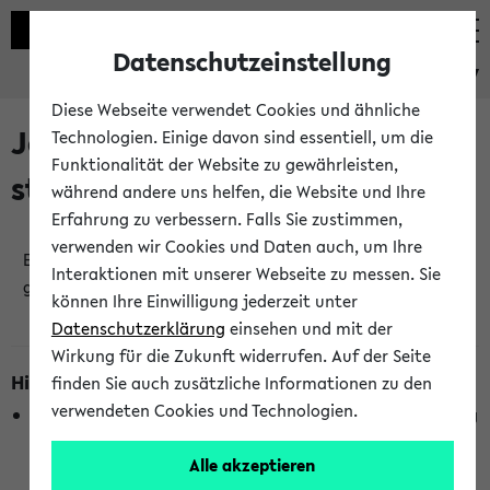
Datenschutzeinstellung
eKVV
Diese Webseite verwendet Cookies und ähnliche
Jetzt und in Kürze
Technologien. Einige davon sind essentiell, um die
Funktionalität der Website zu gewährleisten,
stattfindende Veranstaltungen
während andere uns helfen, die Website und Ihre
Erfahrung zu verbessern. Falls Sie zustimmen,
verwenden wir Cookies und Daten auch, um Ihre
Es wurden keine jetzt stattfindenden Veranstaltungen
Interaktionen mit unserer Webseite zu messen. Sie
gefunden!
können Ihre Einwilligung jederzeit unter
Datenschutzerklärung
einsehen und mit der
Wirkung für die Zukunft widerrufen. Auf der Seite
Hinweise zur Liste
finden Sie auch zusätzliche Informationen zu den
verwendeten Cookies und Technologien.
Die Anzeige ist semesterübergreifend und nicht abhängig
vom im eKVV gewählten Semester.
Alle akzeptieren