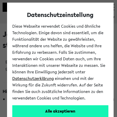
Datenschutzeinstellung
eKVV
Diese Webseite verwendet Cookies und ähnliche
Jetzt und in Kürze
Technologien. Einige davon sind essentiell, um die
Funktionalität der Website zu gewährleisten,
stattfindende Veranstaltungen
während andere uns helfen, die Website und Ihre
Erfahrung zu verbessern. Falls Sie zustimmen,
verwenden wir Cookies und Daten auch, um Ihre
Es wurden keine jetzt stattfindenden Veranstaltungen
Interaktionen mit unserer Webseite zu messen. Sie
gefunden!
können Ihre Einwilligung jederzeit unter
Datenschutzerklärung
einsehen und mit der
Wirkung für die Zukunft widerrufen. Auf der Seite
Hinweise zur Liste
finden Sie auch zusätzliche Informationen zu den
verwendeten Cookies und Technologien.
Die Anzeige ist semesterübergreifend und nicht abhängig
vom im eKVV gewählten Semester.
Alle akzeptieren