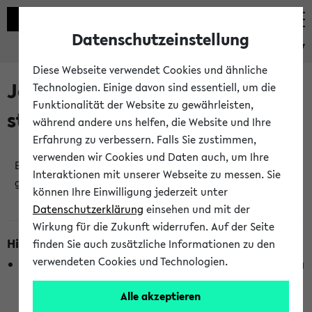
Datenschutzeinstellung
eKVV
Diese Webseite verwendet Cookies und ähnliche
Jetzt und in Kürze
Technologien. Einige davon sind essentiell, um die
Funktionalität der Website zu gewährleisten,
stattfindende Veranstaltungen
während andere uns helfen, die Website und Ihre
Erfahrung zu verbessern. Falls Sie zustimmen,
verwenden wir Cookies und Daten auch, um Ihre
Es wurden keine jetzt stattfindenden Veranstaltungen
Interaktionen mit unserer Webseite zu messen. Sie
gefunden!
können Ihre Einwilligung jederzeit unter
Datenschutzerklärung
einsehen und mit der
Wirkung für die Zukunft widerrufen. Auf der Seite
Hinweise zur Liste
finden Sie auch zusätzliche Informationen zu den
verwendeten Cookies und Technologien.
Die Anzeige ist semesterübergreifend und nicht abhängig
vom im eKVV gewählten Semester.
Alle akzeptieren