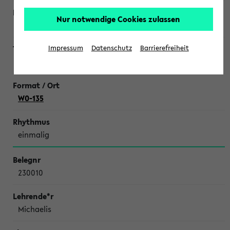
Nur notwendige Cookies zulassen
Caspers
Impressum
Datenschutz
Barrierefreiheit
Spiekeroog-Exkursion
W0-135
einmalig
230010
Michaelis