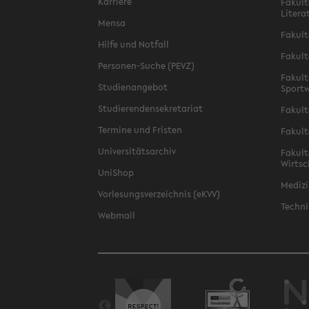
Karriere
Fakult
Litera
Mensa
Fakult
Hilfe und Notfall
Fakult
Personen-Suche (PEVZ)
Fakult
Studienangebot
Sportw
Studierendensekretariat
Fakult
Termine und Fristen
Fakult
Universitätsarchiv
Fakult
Wirtsc
UniShop
Medizi
Vorlesungsverzeichnis (eKVV)
Techni
Webmail