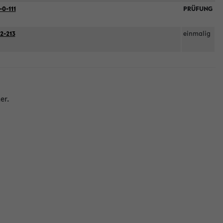
-0-111
PRÜFUNG
2-213
einmalig
er.