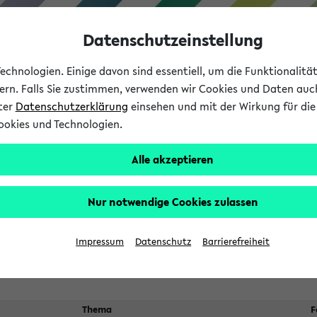
Datenschutzeinstellung
chnologien. Einige davon sind essentiell, um die Funktionalit
sern. Falls Sie zustimmen, verwenden wir Cookies und Daten auc
nter
Datenschutzerklärung
einsehen und mit der Wirkung für die 
ookies und Technologien.
Studium
Lehre
International
Alle akzeptieren
 Kürze stattfindende Verans
Nur notwendige Cookies zulassen
Suche:
Impressum
Datenschutz
Barrierefreiheit
Thema
F