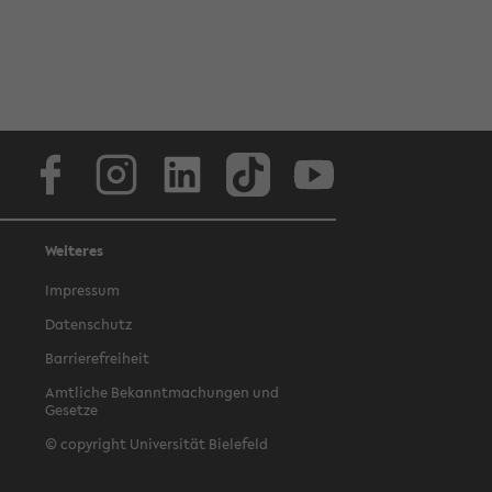
Facebook
Instagram
LinkedIn
TikTok
Youtube
Weiteres
Impressum
Datenschutz
Barrierefreiheit
Amtliche Bekanntmachungen und
Gesetze
© copyright Universität Bielefeld