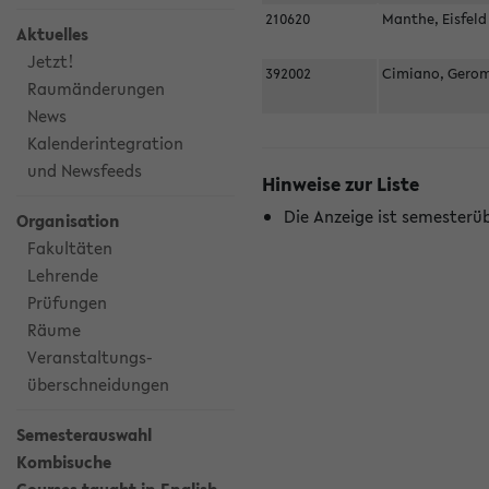
210620
Manthe, Eisfel
Aktuelles
Jetzt!
392002
Cimiano, Gero
Raumänderungen
News
Kalenderintegration
und Newsfeeds
Hinweise zur Liste
Die Anzeige ist semesterü
Organisation
Fakultäten
Lehrende
Prüfungen
Räume
Veranstaltungs-
überschneidungen
Semesterauswahl
Kombisuche