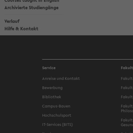
Courses taught in English
Archivierte Studiengänge
Verlauf
Hilfe & Kontakt
Service
Fakul
Anreise und Kontakt
Fakult
Bewerbung
Fakult
Bibliothek
Fakult
Campus-Bauen
Fakult
Philos
Hochschulsport
Fakult
IT-Services (BITS)
Gesun