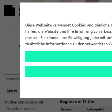
Diese Webseite verwendet Cookies und ähnliche Te
helfen, die Website und Ihre Erfahrung zu verbes
messen. Sie können Ihre Einwilligung jederzeit u
zusätzliche Informationen zu den verwendeten C
Universität
Forschung
Jetzt und in
Zu viele Veranstaltungen?
Fakultät wählen
mein
Start
eKVV
Beginn um 12 Uhr
Studiengangsauswahl
Modulrecherche
Belegnr
Lehrende*r