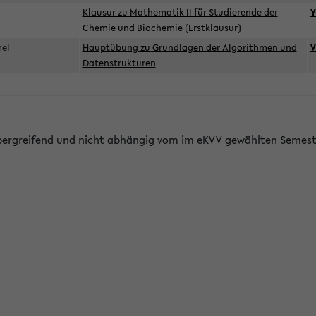
d
Klausur zu Mathematik II für Studierende der
Y
Chemie und Biochemie (Erstklausur)
mel
Hauptübung zu Grundlagen der Algorithmen und
V
Datenstrukturen
bergreifend und nicht abhängig vom im eKVV gewählten Semest