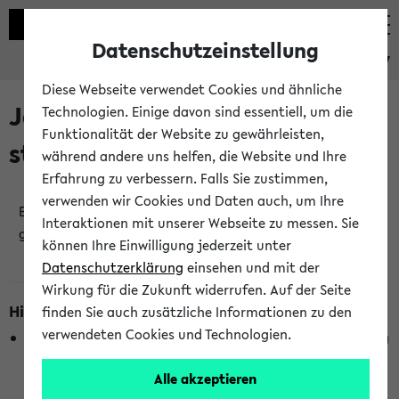
Datenschutzeinstellung
eKVV
Diese Webseite verwendet Cookies und ähnliche
Jetzt und in Kürze
Technologien. Einige davon sind essentiell, um die
Funktionalität der Website zu gewährleisten,
stattfindende Veranstaltungen
während andere uns helfen, die Website und Ihre
Erfahrung zu verbessern. Falls Sie zustimmen,
verwenden wir Cookies und Daten auch, um Ihre
Es wurden keine jetzt stattfindenden Veranstaltungen
Interaktionen mit unserer Webseite zu messen. Sie
gefunden!
können Ihre Einwilligung jederzeit unter
Datenschutzerklärung
einsehen und mit der
Wirkung für die Zukunft widerrufen. Auf der Seite
Hinweise zur Liste
finden Sie auch zusätzliche Informationen zu den
verwendeten Cookies und Technologien.
Die Anzeige ist semesterübergreifend und nicht abhängig
vom im eKVV gewählten Semester.
Alle akzeptieren