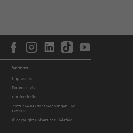
Facebook
Instagram
LinkedIn
TikTok
Youtube
Weiteres
Impressum
Datenschutz
Barrierefreiheit
Amtliche Bekanntmachungen und
Gesetze
© copyright Universität Bielefeld