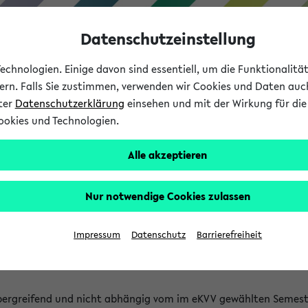
Datenschutzeinstellung
chnologien. Einige davon sind essentiell, um die Funktionalit
sern. Falls Sie zustimmen, verwenden wir Cookies und Daten auc
nter
Datenschutzerklärung
einsehen und mit der Wirkung für die 
ookies und Technologien.
Studium
Lehre
International
Alle akzeptieren
 Kürze stattfindende Verans
Nur notwendige Cookies zulassen
tfindenden Veranstaltungen gefunden!
Impressum
Datenschutz
Barrierefreiheit
bergreifend und nicht abhängig vom im eKVV gewählten Semest