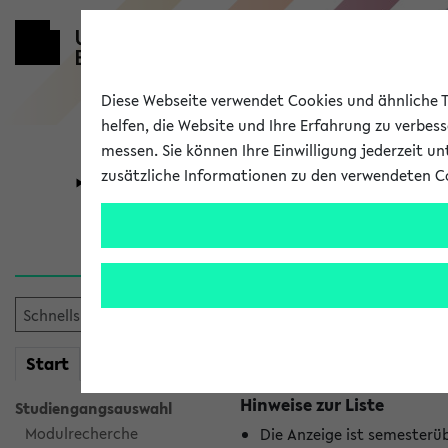
Diese Webseite verwendet Cookies und ähnliche Te
helfen, die Website und Ihre Erfahrung zu verbes
messen. Sie können Ihre Einwilligung jederzeit u
zusätzliche Informationen zu den verwendeten C
Universität
Forschung
Jetzt und in
Es wurden keine jetzt stat
mein
Start
eKVV
Hinweise zur Liste
Studiengangsauswahl
Modulrecherche
Die Anzeige ist semesterü