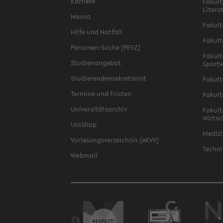
Karriere
Fakult
Litera
Mensa
Fakult
Hilfe und Notfall
Fakult
Personen-Suche (PEVZ)
Fakult
Studienangebot
Sportw
Studierendensekretariat
Fakult
Termine und Fristen
Fakult
Universitätsarchiv
Fakult
Wirtsc
UniShop
Medizi
Vorlesungsverzeichnis (eKVV)
Techni
Webmail