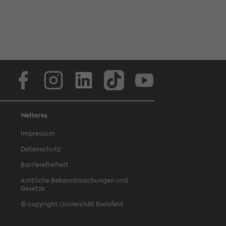
Facebook
Instagram
LinkedIn
TikTok
Youtube
Weiteres
Impressum
Datenschutz
Barrierefreiheit
Amtliche Bekanntmachungen und
Gesetze
© copyright Universität Bielefeld