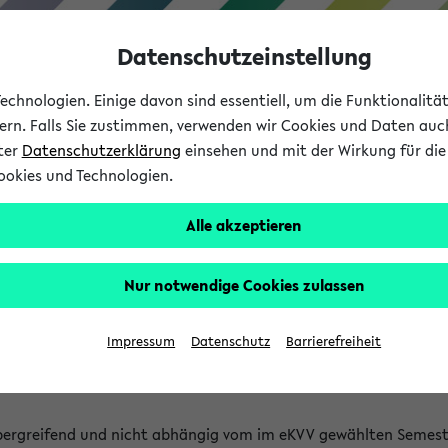
Datenschutzeinstellung
chnologien. Einige davon sind essentiell, um die Funktionalit
sern. Falls Sie zustimmen, verwenden wir Cookies und Daten auc
nter
Datenschutzerklärung
einsehen und mit der Wirkung für die 
ookies und Technologien.
Studium
Lehre
International
Alle akzeptieren
 Kürze stattfindende Verans
Nur notwendige Cookies zulassen
tfindenden Veranstaltungen gefunden!
Impressum
Datenschutz
Barrierefreiheit
bergreifend und nicht abhängig vom im eKVV gewählten Semest