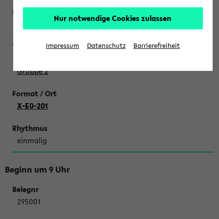
Nur notwendige Cookies zulassen
Schweppe
Impressum
Datenschutz
Barrierefreiheit
Tutorium zum Grundkurs Systematische Theologie,
Gruppe 2
X-E0-201
einmalig
Beginn um 9 Uhr
295001