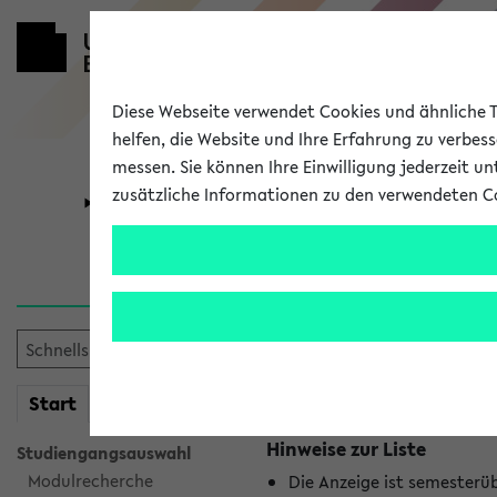
Diese Webseite verwendet Cookies und ähnliche Te
helfen, die Website und Ihre Erfahrung zu verbes
messen. Sie können Ihre Einwilligung jederzeit u
zusätzliche Informationen zu den verwendeten C
Universität
Forschung
Jetzt und in
Es wurden keine jetzt stat
mein
Start
eKVV
Hinweise zur Liste
Studiengangsauswahl
Modulrecherche
Die Anzeige ist semesterü