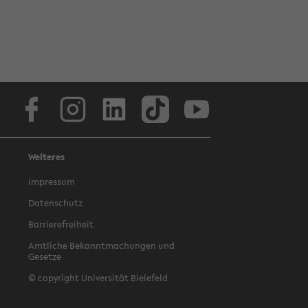
Facebook
Instagram
LinkedIn
TikTok
Youtube
Weiteres
Impressum
Datenschutz
Barrierefreiheit
Amtliche Bekanntmachungen und
Gesetze
© copyright Universität Bielefeld