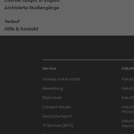
Courses taught in English
Archivierte Studiengänge
Verlauf
Hilfe & Kontakt
Service
Fakul
Anreise und Kontakt
Fakult
Bewerbung
Fakult
Bibliothek
Fakult
Campus-Bauen
Fakult
Philos
Hochschulsport
Fakult
IT-Services (BITS)
Gesun