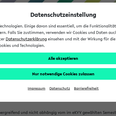
Datenschutzeinstellung
chnologien. Einige davon sind essentiell, um die Funktionalit
sern. Falls Sie zustimmen, verwenden wir Cookies und Daten auc
nter
Datenschutzerklärung
einsehen und mit der Wirkung für die 
ookies und Technologien.
Studium
Lehre
International
Alle akzeptieren
 Kürze stattfindende Verans
Nur notwendige Cookies zulassen
tfindenden Veranstaltungen gefunden!
Impressum
Datenschutz
Barrierefreiheit
bergreifend und nicht abhängig vom im eKVV gewählten Semest