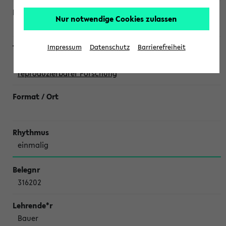
Nur notwendige Cookies zulassen
Wegrzyn,
Katja Politt
Impressum
Datenschutz
Barrierefreiheit
ReproducibiliTea: Diskussionsrunde zu offener und
reproduzierbarer Forschung
einmalig
316202
Bauer