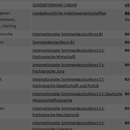
SONDERTERMINE CHEMIE
U2
peter-
Landeskundliche Arbeitsgemeinschaften
B0
olkmann,
Ra
t, Herling
 Porsche
Internationaler Sommerdeutschkurs B1
B0
gar
Sommerdeutschkurs B2
B0
Internationaler Sommerdeutschkurs C1:
B0
Fachsprache Wirtschaft
Internationaler Sommerdeutschkurs C1:
B0
Fachsprache Jura
et
Internationaler Sommerdeutschkurs C1:
B2
Fachsprache Gesellschaft und Politik
Internationaler Sommerdeutschkurs C1: Deutsche
B0
Wissenschaftssprache
hani
Internationaler Sommerdeutschkurs C1:
B2
Fachsprache Mechatronik
Internationaler Sommerdeutschkurs C1:
B0
Fachsprache Literatur