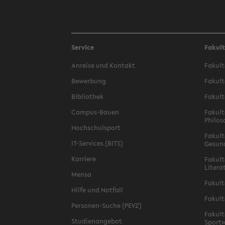
Service
Fakul
Anreise und Kontakt
Fakult
Bewerbung
Fakult
Bibliothek
Fakult
Campus-Bauen
Fakult
Philos
Hochschulsport
Fakult
IT-Services (BITS)
Gesun
Karriere
Fakult
Litera
Mensa
Fakult
Hilfe und Notfall
Fakult
Personen-Suche (PEVZ)
Fakult
Studienangebot
Sportw