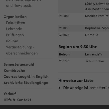
Lübke, Schwake
und Newsfeeds
Assistent*inne
230885
Morales Ramír
Organisation
Fakultäten
231006
Kaplinska-Zaj
Lehrende
Prüfungen
392028
Drimalla
Räume
Beginn um 9:30 Uhr
Veranstaltungs-
überschneidungen
Belegnr
Lehrende*r
230790
Schumacher
Semesterauswahl
Kombisuche
Courses taught in English
Hinweise zur Liste
Archivierte Studiengänge
Die Anzeige ist semesterü
Verlauf
Hilfe & Kontakt