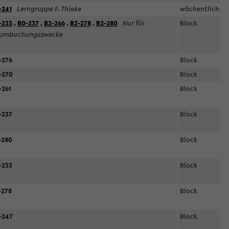
-241
Lerngruppe F. Thieke
wöchentlich
-233
,
B0-237
,
B2-266
,
B2-278
,
B2-280
Nur für
Block
umbuchungszwecke
-276
Block
-270
Block
-261
Block
-237
Block
-280
Block
-233
Block
-278
Block
-247
Block