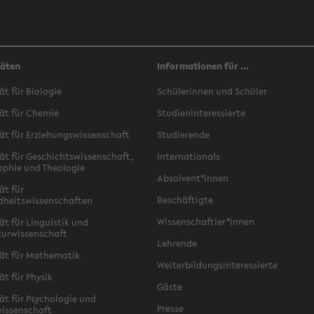
täten
Informationen für ...
ät für Biologie
Schülerinnen und Schüler
ät für Chemie
Studieninteressierte
ät für Erziehungswissenschaft
Studierende
ät für Geschichtswissenschaft,
Internationals
ophie und Theologie
Absolvent*innen
ät für
Beschäftigte
dheitswissenschaften
Wissenschaftler*innen
ät für Linguistik und
turwissenschaft
Lehrende
ät für Mathematik
Weiterbildungsinteressierte
ät für Physik
Gäste
ät für Psychologie und
Presse
issenschaft