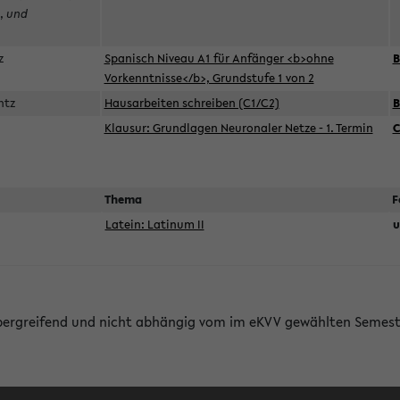
,
und
n
ez
Spanisch Niveau A1 für Anfänger <b>ohne
B
Vorkenntnisse</b>, Grundstufe 1 von 2
ontz
Hausarbeiten schreiben (C1/C2)
B
Klausur: Grundlagen Neuronaler Netze - 1. Termin
C
Thema
F
Latein: Latinum II
u
bergreifend und nicht abhängig vom im eKVV gewählten Semest