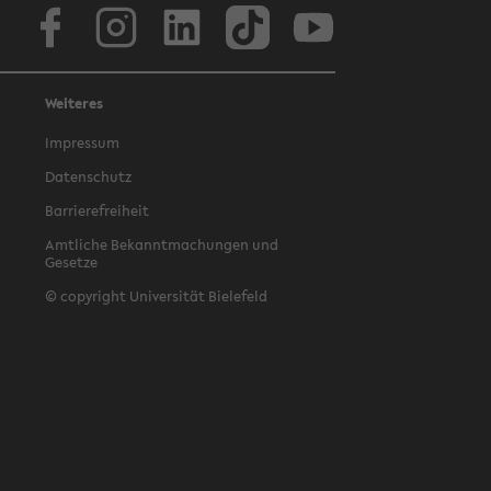
Facebook
Instagram
LinkedIn
TikTok
Youtube
Weiteres
Impressum
Datenschutz
Barrierefreiheit
Amtliche Bekanntmachungen und
Gesetze
© copyright Universität Bielefeld