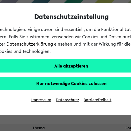
Datenschutzeinstellung
chnologien. Einige davon sind essentiell, um die Funktionalit
sern. Falls Sie zustimmen, verwenden wir Cookies und Daten auc
nter
Datenschutzerklärung
einsehen und mit der Wirkung für die 
ookies und Technologien.
Studium
Lehre
International
Alle akzeptieren
 Kürze stattfindende Verans
Nur notwendige Cookies zulassen
Suche:
Impressum
Datenschutz
Barrierefreiheit
Thema
Fo