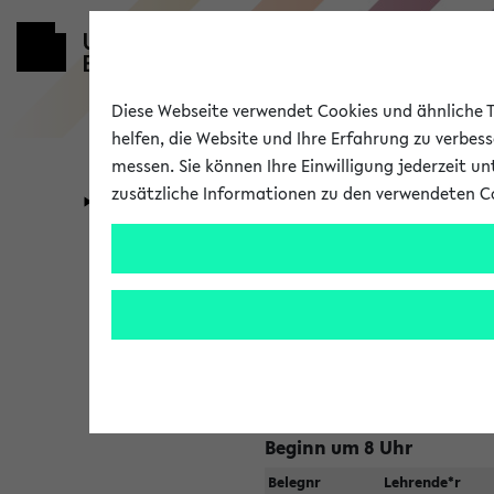
Diese Webseite verwendet Cookies und ähnliche Te
helfen, die Website und Ihre Erfahrung zu verbes
messen. Sie können Ihre Einwilligung jederzeit u
zusätzliche Informationen zu den verwendeten C
Universität
Forschung
Jetzt und in
Zu viele Veranstaltungen?
Fakultät wählen
Beginn um 8 Uhr
Belegnr
Lehrende*r