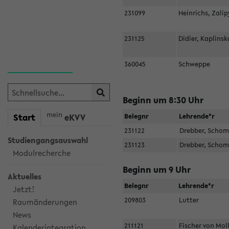
231099
Heinrichs, Zali
231125
Didier, Kaplins
360045
Schweppe
Beginn um 8:30 Uhr
mein
Start
eKVV
Belegnr
Lehrende*r
231122
Drebber, Scho
Studiengangsauswahl
231123
Drebber, Scho
Modulrecherche
Beginn um 9 Uhr
Aktuelles
Belegnr
Lehrende*r
Jetzt!
209803
Lutter
Raumänderungen
News
211121
Fischer von Mo
Kalenderintegration