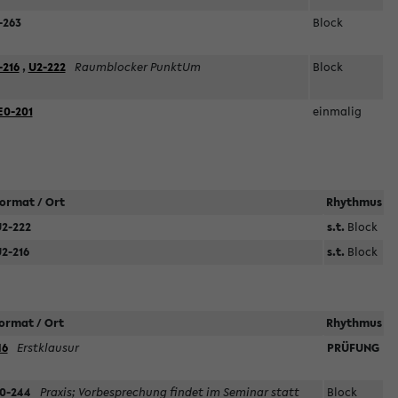
-263
Block
-216
,
U2-222
Raumblocker PunktUm
Block
E0-201
einmalig
ormat / Ort
Rhythmus
2-222
s.t.
Block
2-216
s.t.
Block
ormat / Ort
Rhythmus
6
Erstklausur
PRÜFUNG
0-244
Praxis; Vorbesprechung findet im Seminar statt
Block