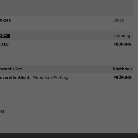
0-246
Block
2-235
einmalig
ITEC
PRÜFUNG
ormat / Ort
Rhythmus
nveröffentlicht
Mündliche Prüfung
PRÜFUNG
er.