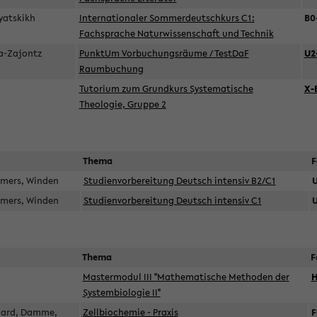
pyatskikh
Internationaler Sommerdeutschkurs C1:
B0
Fachsprache Naturwissenschaft und Technik
ka-Zajontz
PunktUm Vorbuchungsräume / TestDaF
U2
Raumbuchung
Tutorium zum Grundkurs Systematische
X-
Theologie, Gruppe 2
Thema
F
mmers, Winden
Studienvorbereitung Deutsch intensiv B2/C1
U
mmers, Winden
Studienvorbereitung Deutsch intensiv C1
U
Thema
F
Mastermodul III "Mathematische Methoden der
H
Systembiologie II"
llard, Damme,
Zellbiochemie - Praxis
F