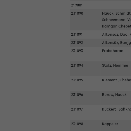
219801
231090
Hauck, Schmidt
Schneemann, V
Ranjgar, Chebe
231091
Altunsöz, Dao,
231092
Altunsöz, Ranj
231093
Prabaharan
231094
Stolz, Hemmer
231095
Klement, Cheb
231096
Burow, Hauck
231097
Rückert, Safik
231098
Kappeler