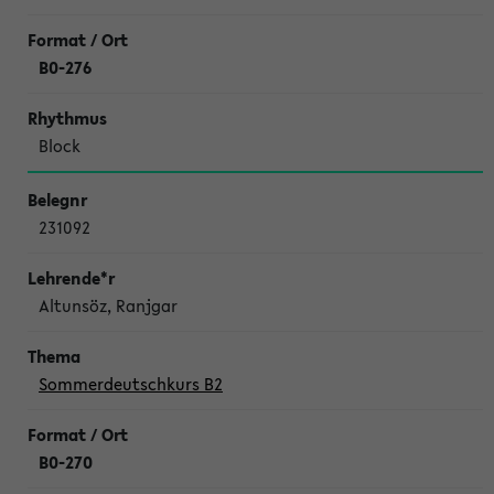
B0-276
Block
231092
Altunsöz, Ranjgar
Sommerdeutschkurs B2
B0-270