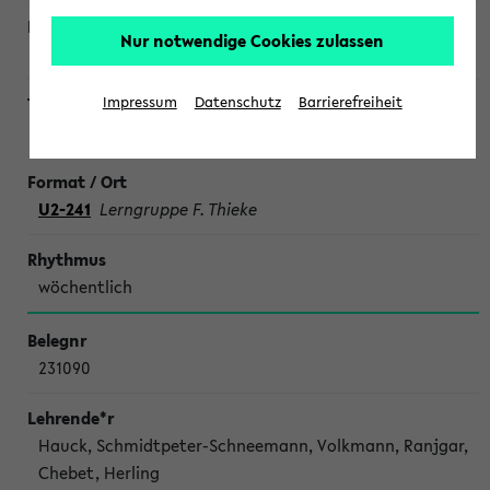
Nur notwendige Cookies zulassen
Impressum
Datenschutz
Barrierefreiheit
SONDERTERMINE CHEMIE
U2-241
Lerngruppe F. Thieke
wöchentlich
231090
Hauck, Schmidtpeter-Schneemann, Volkmann, Ranjgar,
Chebet, Herling