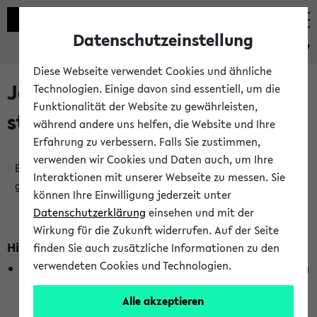
Datenschutzeinstellung
eKVV
Diese Webseite verwendet Cookies und ähnliche
Jetzt und in Kürze
Technologien. Einige davon sind essentiell, um die
Funktionalität der Website zu gewährleisten,
stattfindende Veranstaltungen
während andere uns helfen, die Website und Ihre
Erfahrung zu verbessern. Falls Sie zustimmen,
verwenden wir Cookies und Daten auch, um Ihre
Es wurden keine jetzt stattfindenden Veranstaltungen
Interaktionen mit unserer Webseite zu messen. Sie
gefunden!
können Ihre Einwilligung jederzeit unter
Datenschutzerklärung
einsehen und mit der
Wirkung für die Zukunft widerrufen. Auf der Seite
Hinweise zur Liste
finden Sie auch zusätzliche Informationen zu den
verwendeten Cookies und Technologien.
Die Anzeige ist semesterübergreifend und nicht abhängig
vom im eKVV gewählten Semester.
Alle akzeptieren