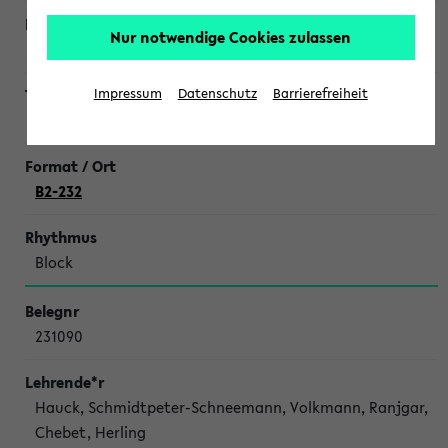
Nur notwendige Cookies zulassen
Aremu
Impressum
Datenschutz
Barrierefreiheit
Introduction to Field Methods
B2-232
Block
231090
Hauck, Schmidtpeter-Schneemann, Volkmann, Ranjgar,
Chebet, Herling