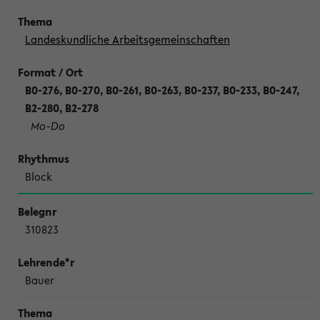
Landeskundliche Arbeitsgemeinschaften
B0-276, B0-270, B0-261, B0-263, B0-237, B0-233, B0-247,
B2-280, B2-278
Mo-Do
Block
310823
Bauer