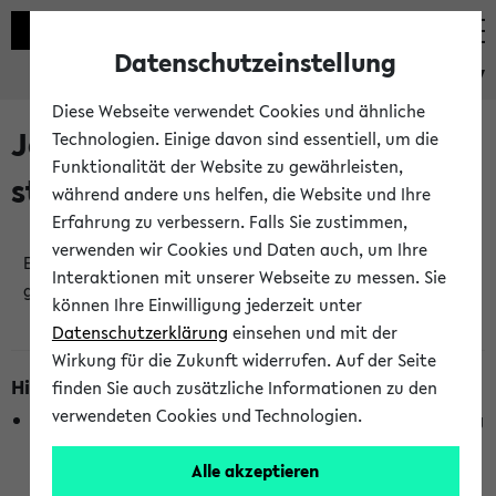
Datenschutzeinstellung
eKVV
Diese Webseite verwendet Cookies und ähnliche
Jetzt und in Kürze
Technologien. Einige davon sind essentiell, um die
Funktionalität der Website zu gewährleisten,
stattfindende Veranstaltungen
während andere uns helfen, die Website und Ihre
Erfahrung zu verbessern. Falls Sie zustimmen,
verwenden wir Cookies und Daten auch, um Ihre
Es wurden keine jetzt stattfindenden Veranstaltungen
Interaktionen mit unserer Webseite zu messen. Sie
gefunden!
können Ihre Einwilligung jederzeit unter
Datenschutzerklärung
einsehen und mit der
Wirkung für die Zukunft widerrufen. Auf der Seite
Hinweise zur Liste
finden Sie auch zusätzliche Informationen zu den
verwendeten Cookies und Technologien.
Die Anzeige ist semesterübergreifend und nicht abhängig
vom im eKVV gewählten Semester.
Alle akzeptieren